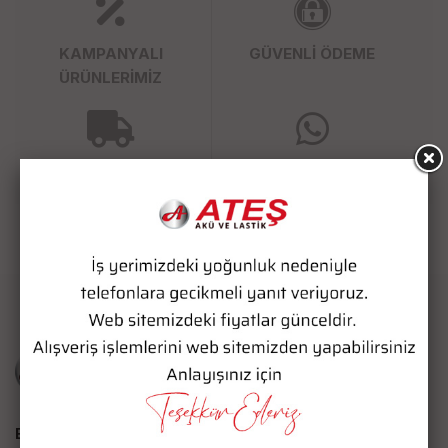
KAMPANYALI
GÜVENLİ ÖDEME
ÜRÜNLERİMİZ
SÜPER HIZLI KARGO
WHATSAPP SİPARİŞ
Bize Ulaşın