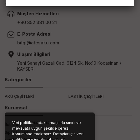
Müşteri Hizmetleri
+90 352 331 00 21
E-Posta Adresi
bilgi@atesaku.com
Ulaşım Bilgileri
Yeni Sanayi Gazali Cad. 6124 Sk. No:10 Kocasinan /
KAYSERİ
Kategoriler
AKÜ ÇEŞİTLERİ
LASTİK ÇEŞİTLERİ
Kurumsal
Veri politikasındaki amaçlarla sınırlı ve
İletişim
mevzuata uygun şekilde çerez
Sipariş Takibi
konumlandırmaktayız. Detaylar için veri
politikamızı inceleyebilirsiniz.
Gizlilik ve Kullanım Şartları