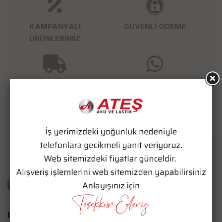
KAMPANYALI
GÜVENLİ ÖDEME
ÜRÜNLERİMİZ
SÜPER HIZLI KARGO
WHATSAPP SİPARİŞ
Bize Ulaşın