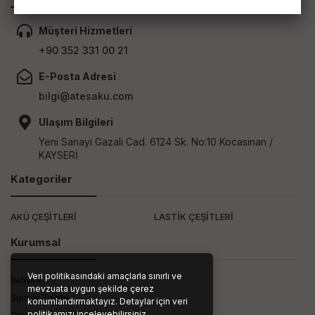
Müşteri Hizmetleri
+90 352 331 00 21
E-Posta Adresi
bilgi@atesaku.com
Ulaşım Bilgileri
Yeni Sanayi Gazali Cad. 6124 Sk. No:10 Kocasinan /
KAYSERİ
Kategoriler
AKÜ ÇEŞİTLERİ
LASTİK ÇEŞİTLERİ
Kurumsal
Veri politikasındaki amaçlarla sınırlı ve
İletişim
mevzuata uygun şekilde çerez
Sipariş Takibi
konumlandırmaktayız. Detaylar için veri
politikamızı inceleyebilirsiniz.
Gizlilik ve Kullanım Şartları