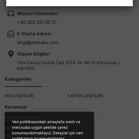
Müşteri Hizmetleri
+90 352 331 00 21
E-Posta Adresi
bilgi@atesaku.com
Ulaşım Bilgileri
Yeni Sanayi Gazali Cad. 6124 Sk. No:10 Kocasinan /
KAYSERİ
Kategoriler
AKÜ ÇEŞİTLERİ
LASTİK ÇEŞİTLERİ
Kurumsal
Veri politikasındaki amaçlarla sınırlı ve
İletişim
mevzuata uygun şekilde çerez
Sipariş Takibi
konumlandırmaktayız. Detaylar için veri
politikamızı inceleyebilirsiniz.
Gizlilik ve Kullanım Şartları