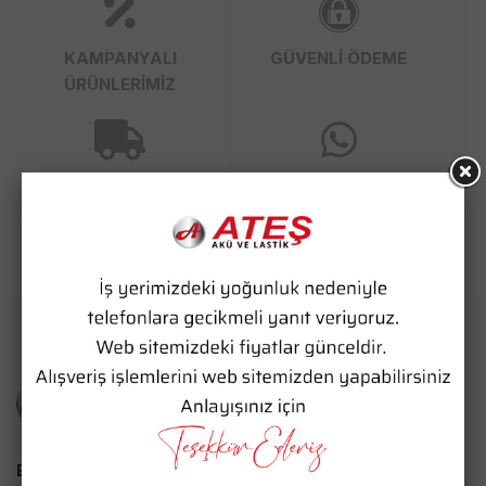
KAMPANYALI
GÜVENLİ ÖDEME
ÜRÜNLERİMİZ
SÜPER HIZLI KARGO
WHATSAPP SİPARİŞ
Bize Ulaşın