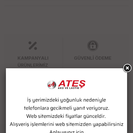
stokta yok
KAMPANYALI
GÜVENLİ ÖDEME
ÜRÜNLERİMİZ
SÜPER HIZLI KARGO
WHATSAPP SİPARİŞ