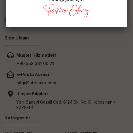
Bize Ulaşın
Müşteri Hizmetleri
+90 352 331 00 21
E-Posta Adresi
bilgi@atesaku.com
Ulaşım Bilgileri
Yeni Sanayi Gazali Cad. 6124 Sk. No:10 Kocasinan /
KAYSERİ
Kategoriler