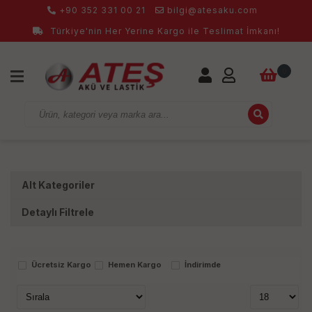
+90 352 331 00 21
bilgi@atesaku.com
Türkiye'nin Her Yerine Kargo ile Teslimat İmkanı!
0
Alt Kategoriler
Detaylı Filtrele
Markalar
Ücretsiz Kargo
Hemen Kargo
İndirimde
Stok Durumu
stokta var