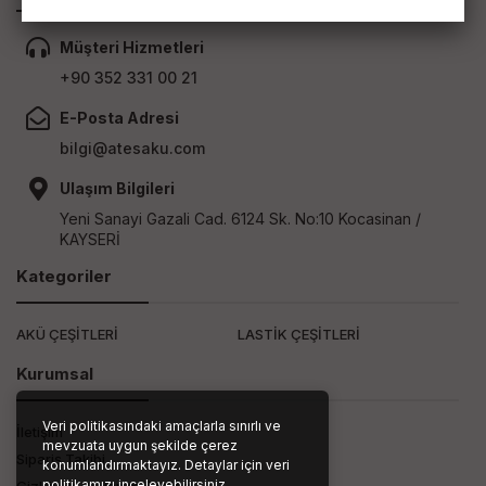
Müşteri Hizmetleri
+90 352 331 00 21
E-Posta Adresi
bilgi@atesaku.com
Ulaşım Bilgileri
Yeni Sanayi Gazali Cad. 6124 Sk. No:10 Kocasinan /
KAYSERİ
Kategoriler
AKÜ ÇEŞİTLERİ
LASTİK ÇEŞİTLERİ
Kurumsal
Veri politikasındaki amaçlarla sınırlı ve
İletişim
mevzuata uygun şekilde çerez
Sipariş Takibi
konumlandırmaktayız. Detaylar için veri
politikamızı inceleyebilirsiniz.
Gizlilik ve Kullanım Şartları