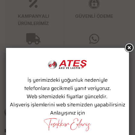
KAMPANYALI
GÜVENLİ ÖDEME
ÜRÜNLERİMİZ
SÜPER HIZLI KARGO
WHATSAPP SİPARİŞ
Bize Ulaşın