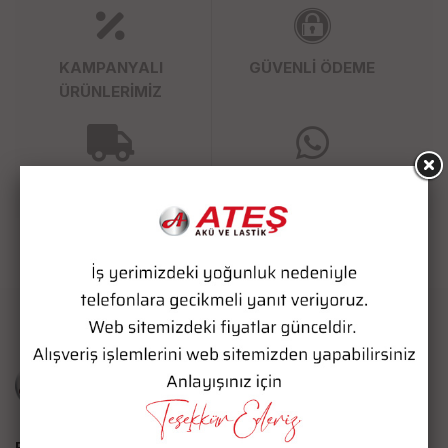
KAMPANYALI
GÜVENLİ ÖDEME
ÜRÜNLERİMİZ
SÜPER HIZLI KARGO
WHATSAPP SİPARİŞ
Bize Ulaşın