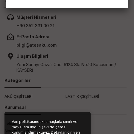
Müşteri Hizmetleri
+90 352 331 00 21
E-Posta Adresi
bilgi@atesaku.com
Ulaşım Bilgileri
Yeni Sanayi Gazali Cad. 6124 Sk. No:10 Kocasinan /
KAYSERİ
Kategoriler
AKÜ ÇEŞİTLERİ
LASTİK ÇEŞİTLERİ
Kurumsal
Veri politikasındaki amaçlarla sınırlı ve
İletişim
mevzuata uygun şekilde çerez
Sipariş Takibi
konumlandırmaktayız. Detaylar için veri