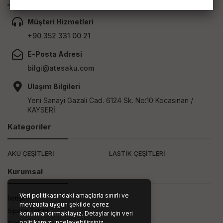
Müşteri Hizmetleri
+90 352 331 00 21
E-Posta Adresi
bilgi@atesaku.com
Ulaşım Bilgileri
Yeni Sanayi Gazali Cad. 6124 Sk. No:10 Kocasinan /
KAYSERİ
Kategoriler
AKÜ ÇEŞİTLERİ
LASTİK ÇEŞİTLERİ
Kurumsal
Veri politikasındaki amaçlarla sınırlı ve
İletişim
mevzuata uygun şekilde çerez
Sipariş Takibi
konumlandırmaktayız. Detaylar için veri
politikamızı inceleyebilirsiniz.
Gizlilik ve Kullanım Şartları