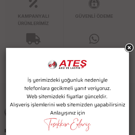
KAMPANYALI
GÜVENLİ ÖDEME
ÜRÜNLERİMİZ
SÜPER HIZLI KARGO
WHATSAPP SİPARİŞ
Bize Ulaşın