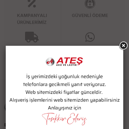
KAMPANYALI
GÜVENLİ ÖDEME
ÜRÜNLERİMİZ
SÜPER HIZLI KARGO
WHATSAPP SİPARİŞ
Bize Ulaşın