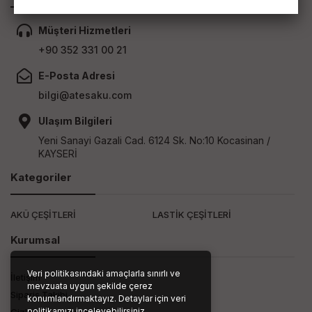
Müşteri Hizmetleri
+90 352 331 00 21
E-Posta Adresi
bilgi@atesaku.com
Ulaşım Bilgileri
Yeni Sanayi Gazali Cad. 6124 Sk. No:10 Kocasinan /
KAYSERİ
Kategoriler
AKÜ ÇEŞİTLERİ
LASTİK ÇEŞİTLERİ
Kurumsal
Veri politikasındaki amaçlarla sınırlı ve
İletişim
mevzuata uygun şekilde çerez
Sipariş Takibi
konumlandırmaktayız. Detaylar için veri
politikamızı inceleyebilirsiniz.
Gizlilik ve Kullanım Şartları