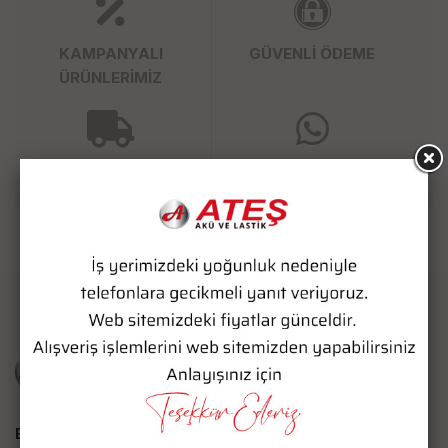
KAMPANYALI
GÜVENLİ ÖDEME
ÜRÜNLERİMİZ
SÜPER HIZLI KARGO
WHATSAPP SİPARİŞ
Bize Ulaşın