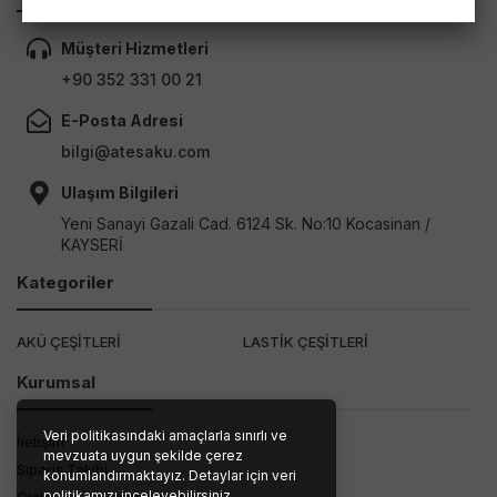
Müşteri Hizmetleri
+90 352 331 00 21
E-Posta Adresi
bilgi@atesaku.com
Ulaşım Bilgileri
Yeni Sanayi Gazali Cad. 6124 Sk. No:10 Kocasinan /
KAYSERİ
Kategoriler
AKÜ ÇEŞİTLERİ
LASTİK ÇEŞİTLERİ
Kurumsal
Veri politikasındaki amaçlarla sınırlı ve
İletişim
mevzuata uygun şekilde çerez
Sipariş Takibi
konumlandırmaktayız. Detaylar için veri
politikamızı inceleyebilirsiniz.
Gizlilik ve Kullanım Şartları