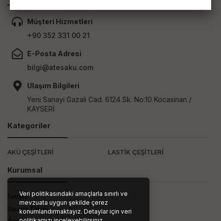
Müşteri Hizmetleri
+90 352 331 00 21
E-Posta Adresi
bilgi@atesaku.com
Ulaşım Bilgileri
Yeni Sanayi Gazali Cad. 6124 Sk. No:10 Kocasinan /
KAYSERİ
Kategoriler
AKÜ ÇEŞİTLERİ
LASTİK ÇEŞİTLERİ
Kurumsal
Veri politikasındaki amaçlarla sınırlı ve
İletişim
mevzuata uygun şekilde çerez
Sipariş Takibi
konumlandırmaktayız. Detaylar için veri
politikamızı inceleyebilirsiniz.
Gizlilik ve Kullanım Şartları