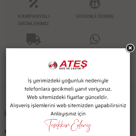
KAMPANYALI
GÜVENLİ ÖDEME
ÜRÜNLERİMİZ
SÜPER HIZLI KARGO
WHATSAPP SİPARİŞ
Bize Ulaşın